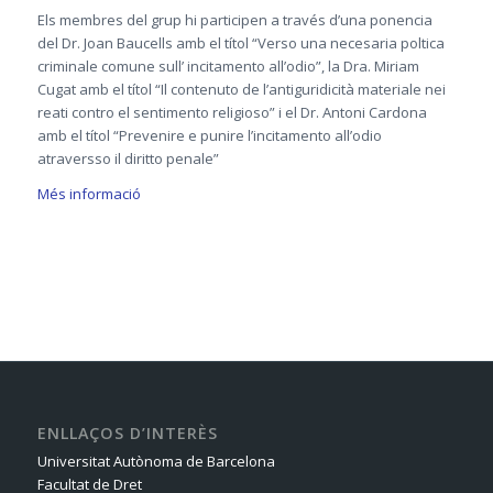
Els membres del grup hi participen a través d’una ponencia
del Dr. Joan Baucells amb el títol “Verso una necesaria poltica
criminale comune sull’ incitamento all’odio”, la Dra. Miriam
Cugat amb el títol “Il contenuto de l’antiguridicità materiale nei
reati contro el sentimento religioso” i el Dr. Antoni Cardona
amb el títol “Prevenire e punire l’incitamento all’odio
atraversso il diritto penale”
Més informació
ENLLAÇOS D’INTERÈS
Universitat Autònoma de Barcelona
Facultat de Dret