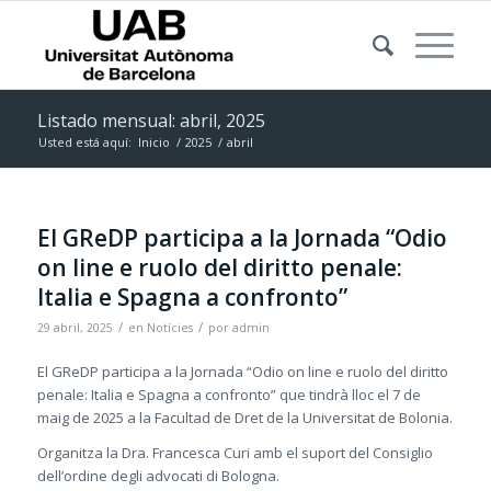
Listado mensual: abril, 2025
Usted está aquí:
Inicio
/
2025
/
abril
El GReDP participa a la Jornada “Odio
on line e ruolo del diritto penale:
Italia e Spagna a confronto”
/
/
29 abril, 2025
en
Notícies
por
admin
El GReDP participa a la Jornada “Odio on line e ruolo del diritto
penale: Italia e Spagna a confronto” que tindrà lloc el 7 de
maig de 2025 a la Facultad de Dret de la Universitat de Bolonia.
Organitza la Dra. Francesca Curi amb el suport del Consiglio
dell’ordine degli advocati di Bologna.