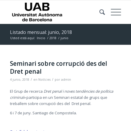
Listado mensual: junio, 2018
Usted está aquí:
Inicio
/
2018
/
junio
Seminari sobre corrupció des del
Dret penal
/
/
4 junio, 2018
en
Notícies
por
admin
El Grup de recerca
Dret penal i noves tendències de política
criminal»
participa en un Seminari estatal de grups que
treballem sobre corrupció des del Dret penal.
6 i 7 de juny. Santiago de Compostela.