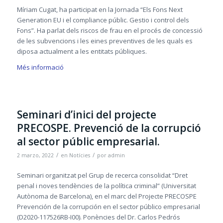
Míriam Cugat, ha participat en la Jornada “Els Fons Next
Generation EU i el compliance públic. Gestio i control dels
Fons”. Ha parlat dels riscos de frau en el procés de concessió
de les subvencions i les eines preventives de les quals es
diposa actualment a les entitats públiques.
Més informació
Seminari d’inici del projecte
PRECOSPE. Prevenció de la corrupció
al sector públic empresarial.
/
/
2 marzo, 2022
en
Notícies
por
admin
Seminari organitzat pel Grup de recerca consolidat “Dret
penal i noves tendències de la política criminal” (Universitat
Autònoma de Barcelona), en el marc del Projecte PRECOSPE
Prevención de la corrupción en el sector público empresarial
(D2020-117526RB-I00). Ponències del Dr. Carlos Pedrós