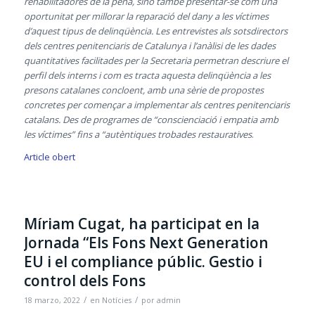
rehabilitadores de la pena, sinó també presentar-se com una
oportunitat per millorar la reparació del dany a les víctimes
d’aquest tipus de delinqüència. Les entrevistes als sotsdirectors
dels centres penitenciaris de Catalunya i l’anàlisi de les dades
quantitatives facilitades per la Secretaria permetran descriure el
perfil dels interns i com es tracta aquesta delinqüència a les
presons catalanes concloent, amb una sèrie de propostes
concretes per començar a implementar als centres penitenciaris
catalans. Des de programes de “conscienciació i empatia amb
les víctimes” fins a “autèntiques trobades restauratives
.
Article obert
Míriam Cugat, ha participat en la
Jornada “Els Fons Next Generation
EU i el compliance públic. Gestio i
control dels Fons
/
/
18 marzo, 2022
en
Notícies
por
admin