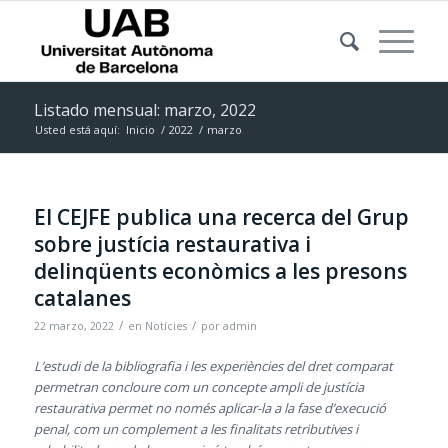
Listado mensual: marzo, 2022
Usted está aquí:
Inicio
/
2022
/
marzo
El CEJFE publica una recerca del Grup
sobre justícia restaurativa i
delinqüents econòmics a les presons
catalanes
/
/
22 marzo, 2022
en
Notícies
por
admin
L’estudi de la bibliografia i les experiències del dret comparat
permetran concloure com un concepte ampli de justícia
restaurativa permet no només aplicar-la a la fase d’execució
penal, com un complement a les finalitats retributives i