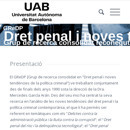
GReDP
Dret penal i noves 
Grup de recerca consolidat reconegut 
Presentació
El GReDP [Grup de recerca consolidat en “Dret penal i noves
tendències de la política criminal”] ve treballant conjuntament
des de finals dels anys 1990 sota la direcció de la Dra.
Mercedes García Arán. Des del seu inici ha centrat la seva
recerca en l’anàlisi de les noves tendències del dret penal i la
política criminal contemporània, el que li ha permès ser
referent en temàtiques com els “
Delictes contra la
administració pública i la lluita contra la corrupció
”; el “
Dret
penal del risc i la delinqüència tecnològica
”; el “
Dret penal