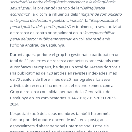
securitari i la petita delinqüència reincident o la delinqüència
sexual greu
”; la prevenció i sanció de la “
Delinqüència
econòmica
”; així com la influència dels “
mitjans de comunicació
en la presa de decisions político-criminals
”, la “
Responsabilitat
penal i política dels partits polítics”
. Actualment, la seva activitat
de recerca es centra principalment en la “
la responsabilitat
penal del sector públic empresarial
” en col.laboració amb
l’Oficina Antifrau de Catalunya.
Durant aquest període el grup ha gestionat o participat en un
total de 33 projectes de recerca competitius tant estatals com
autonòmics i europeus, ha dirigit un total de 34 tesis doctorals
i ha publicat més de 120 articles en revistes indexades, més
de 70 capítols de llibre i més de 20 monografies. La seva
activitat de recerca li ha merescut el reconeixement com a
Grup de recerca consolidat per part de la Generalitat de
Catalunya en les convocatòries 2014-2016; 2017-2021 i 2022-
2024.
L’especialització dels seus membres també li ha permès
formar part del quadre docent de màsters i postgraus
especialitzats d’abast nacional i internacional. Entre els
primers, la participació en el “Master oficial de derecho