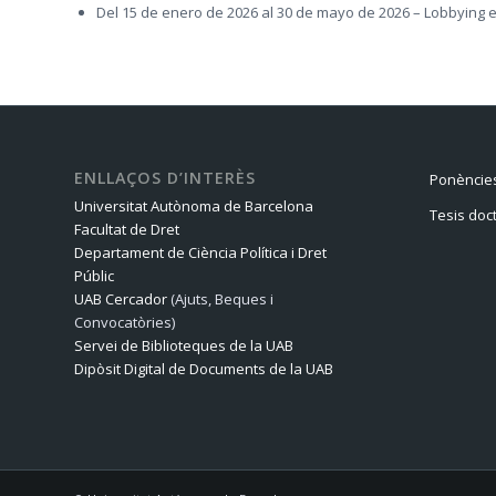
Del 15 de enero de 2026 al 30 de mayo de 2026 – Lobbying e 
ENLLAÇOS D’INTERÈS
Ponències
Universitat Autònoma de Barcelona
Tesis doc
Facultat de Dret
Departament de Ciència Política i Dret
Públic
UAB Cercador
(Ajuts, Beques i
Convocatòries)
Servei de Biblioteques de la UAB
Dipòsit Digital de Documents de la UAB