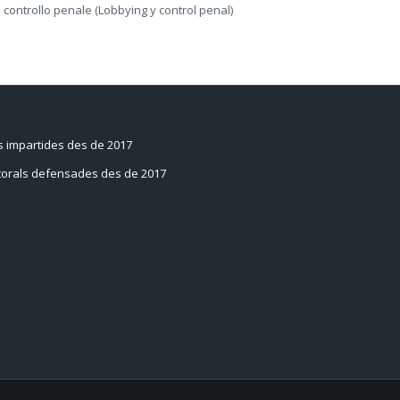
controllo penale (Lobbying y control penal)
 impartides des de 2017
torals defensades des de 2017