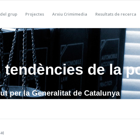
del grup
Projectes
Arxiu Crimimedia
Resultats de recerca
 tendències de la po
t per la Generalitat de Catalunya
a)