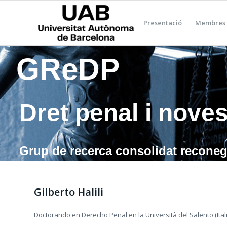
Presentació
Membres 
GReDP
Dret penal i noves
Grup de recerca consolidat reconegu
Gilberto Halili
Doctorando en Derecho Penal en la Università del Salento (Itali