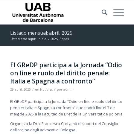
Listado mensual: abril, 2025
Usted está aquí:
Inicio
/
2025
/
abril
El GReDP participa a la Jornada “Odio
on line e ruolo del diritto penale:
Italia e Spagna a confronto”
/
/
29 abril, 2025
en
Notícies
por
admin
El GReDP participa a la Jornada “Odio on line e ruolo del diritto
penale: Italia e Spagna a confronto” que tindrà lloc el 7 de
maig de 2025 a la Facultad de Dret de la Universitat de Bolonia.
Organitza la Dra. Francesca Curi amb el suport del Consiglio
dell’ordine degli advocati di Bologna.