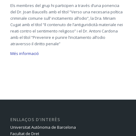
Els membres del grup hi participen a través d’una ponencia
del Dr. Joan Baucells amb el títol “Verso una necesaria poltica
criminale comune sull’ incitamento all’odio”, la Dra. Miriam
Cugat amb el títol “Il contenuto de l’antiguridicità materiale nei
reati contro el sentimento religioso” i el Dr. Antoni Cardona
amb el títol “Prevenire e punire l’incitamento all’odio
atraversso il diritto penale”
Més informació
ENLLAÇOS D’INTERÈS
Universitat Autònoma de Barcelona
Facultat de Dret