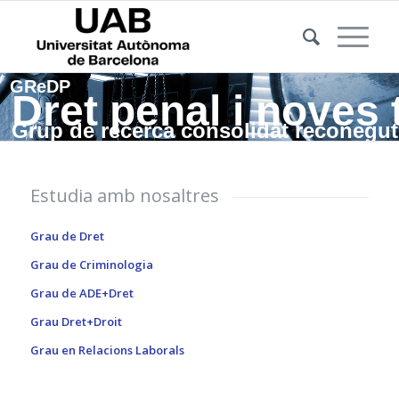
GReDP
Dret penal i noves 
Grup de recerca consolidat reconegut 
Estudia amb nosaltres
Grau de Dret
Grau de Criminologia
Grau de ADE+Dret
Grau Dret+Droit
Grau en Relacions Laborals